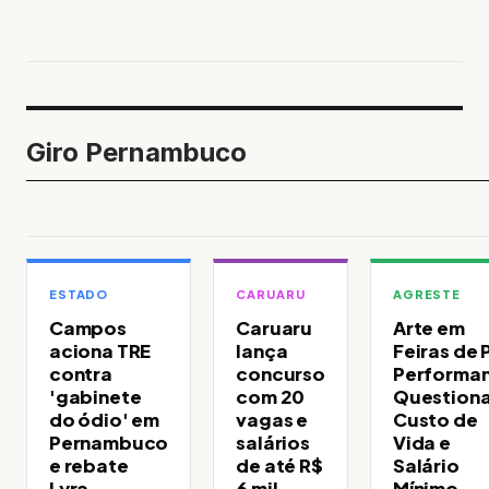
Giro Pernambuco
ESTADO
CARUARU
AGRESTE
Campos
Caruaru
Arte em
aciona TRE
lança
Feiras de 
contra
concurso
Performa
'gabinete
com 20
Question
do ódio' em
vagas e
Custo de
Pernambuco
salários
Vida e
e rebate
de até R$
Salário
Lyra
6 mil
Mínimo