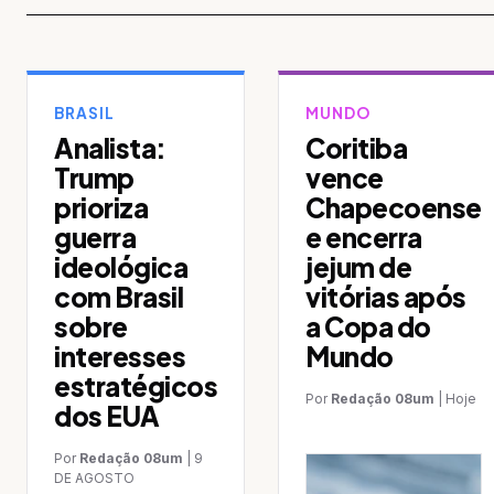
BRASIL
MUNDO
Analista:
Coritiba
Trump
vence
prioriza
Chapecoense
guerra
e encerra
ideológica
jejum de
com Brasil
vitórias após
sobre
a Copa do
interesses
Mundo
estratégicos
Por
Redação 08um
| Hoje
dos EUA
Por
Redação 08um
|
9
DE AGOSTO