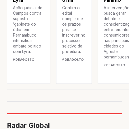
Ação judicial de
Confira o
A intervençã
Campos contra
edital
busca gerar
suposto
completo e
debate e
'gabinete do
os prazos
conscientiza
ódio' em
para se
entre feirante
Pernambuco
inscrever no
consumidore
intensifica
processo
nas principais
embate político
seletivo da
cidades do
com Lyra.
prefeitura.
Agreste
pernambucan
9 DE AGOSTO
9 DE AGOSTO
9 DE AGOSTO
Radar Global